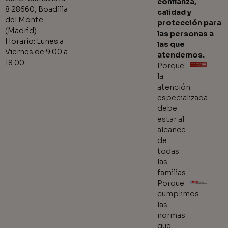
confianza,
8 28660, Boadilla
calidad y
del Monte
protección para
(Madrid)
las personas a
Horario: Lunes a
las que
Viernes de 9:00 a
atendemos.
18:00
Porque
la
atención
especializada
debe
estar al
alcance
de
todas
las
familias:
Porque
cumplimos
las
normas
que