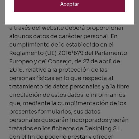
Aceptar
Asimismo, para acceder a algunos de los
servicios que
https://dekipling.com/
ofrece
a través del website deberá proporcionar
algunos datos de carácter personal. En
cumplimiento de lo establecido en el
Reglamento (UE) 2016/679 del Parlamento
Europeo y del Consejo, de 27 de abril de
2016, relativo a la protección de las
personas físicas en lo que respecta al
tratamiento de datos personales y a la libre
circulación de estos datos le informamos
que, mediante la cumplimentación de los
presentes formularios, sus datos
personales quedarán incorporados y serán
tratados en los ficheros de Dekipling S.L
con el fin de poderle prestar y ofrecer