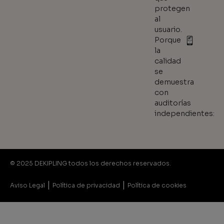
protegen
al
usuario.
Porque
la
calidad
se
demuestra
con
auditorías
independientes:
© 2025 DEKIPLING todos los derechos reservados.
|
|
Aviso Legal
Política de privacidad
Política de cookies