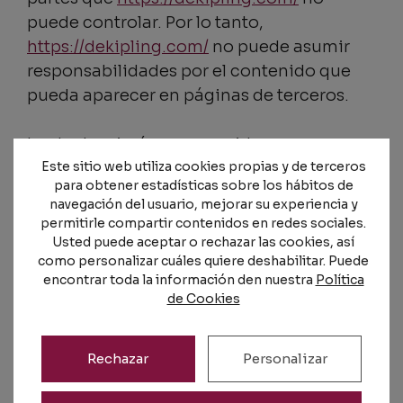
puede controlar. Por lo tanto,
https://dekipling.com/
no puede asumir
responsabilidades por el contenido que
pueda aparecer en páginas de terceros.
Los textos, imágenes, sonidos,
animaciones, software y el resto de
Este sitio web utiliza cookies propias y de terceros
para obtener estadísticas sobre los hábitos de
contenidos incluidos en este website son
navegación del usuario, mejorar su experiencia y
propiedad exclusiva de
permitirle compartir contenidos en redes sociales.
https://dekipling.com/
o sus licenciantes.
Usted puede aceptar o rechazar las cookies, así
como personalizar cuáles quiere deshabilitar. Puede
Cualquier acto de transmisión,
encontrar toda la información den nuestra
Política
distribución, cesión, reproducción,
de Cookies
almacenamiento o comunicación pública
total o parcial, debe contar con el
Rechazar
Personalizar
consentimiento expreso de
https://dekipling.com/
.