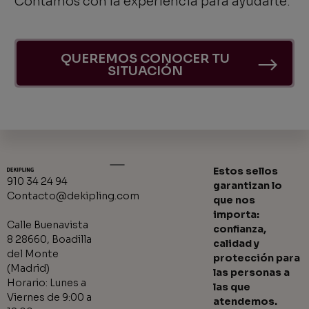
Contamos con la experiencia para ayudarte.
QUEREMOS CONOCER TU
SITUACIÓN
Estos sellos
910 34 24 94
garantizan lo
Contacto@dekipling.com
que nos
importa:
Calle Buenavista
confianza,
8 28660, Boadilla
calidad y
del Monte
protección para
(Madrid)
las personas a
Horario: Lunes a
las que
Viernes de 9:00 a
atendemos.