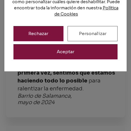
estimulación diaria.
como personalizar cuáles quiere deshabilitar. Puede
encontrar toda la información den nuestra
Política
de Cookies
Dekipling nos ha brindado apoyo para
llegar a todo,
dándonos la
tranquilidad de saber que todo está
Rechazar
Personalizar
bajo control.
Aceptar
Mi madre sigue un plan estructurado
que se adapta a sus necesidades.
Por
primera vez, sentimos que estamos
haciendo todo lo posible
para
ralentizar la enfermedad.
Barrio de Salamanca,
mayo de 2024