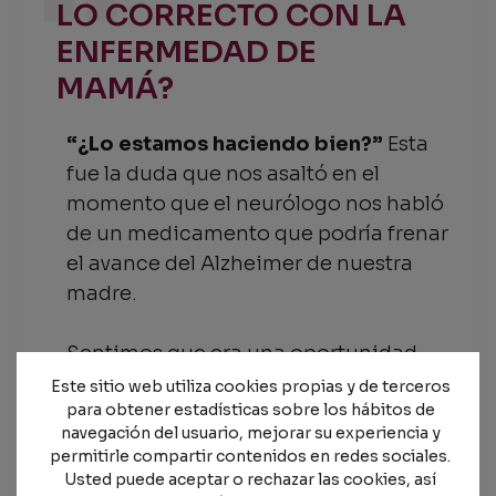
LO CORRECTO CON LA
ENFERMEDAD DE
MAMÁ?
“¿Lo estamos haciendo bien?”
Esta
fue la duda que nos asaltó en el
momento que el neurólogo nos habló
de un medicamento que podría frenar
el avance del Alzheimer de nuestra
madre.
Sentimos que era una oportunidad
para ella, pero el tratamiento requería
Este sitio web utiliza cookies propias y de terceros
para obtener estadísticas sobre los hábitos de
mucha atención y cuidado de todos
navegación del usuario, mejorar su experiencia y
los detalles de su vida cotidiana, su
permitirle compartir contenidos en redes sociales.
alimentación, sus rutinas y su
Usted puede aceptar o rechazar las cookies, así