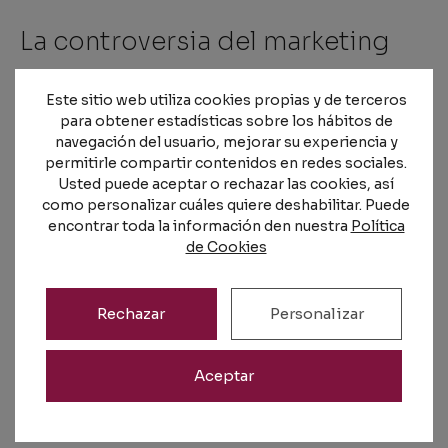
La controversia del marketing
El título del libro, «El fin del alzhéimer», ha
Este sitio web utiliza cookies propias y de terceros
generado críticas por su
carácter
para obtener estadísticas sobre los hábitos de
navegación del usuario, mejorar su experiencia y
aparentemente definitivo y optimista
.
permitirle compartir contenidos en redes sociales.
Algunos expertos argumentan que el título
Usted puede aceptar o rechazar las cookies, así
puede dar falsas esperanzas, ya que, hasta la
como personalizar cuáles quiere deshabilitar. Puede
fecha, no existe una cura definitiva para el
encontrar toda la información den nuestra
Política
de Cookies
alzhéimer. La afirmación de «fin» puede ser
vista como una estrategia de marketing que
atrae la atención pero que podría no reflejar
Rechazar
Personalizar
completamente la realidad científica actual.
Aceptar
Una decisión a tiempo es determinante
A pesar de la controversia, el libro de