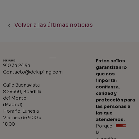
Volver a las últimas noticias
Estos sellos
910 34 24 94
garantizan lo
Contacto@dekipling.com
que nos
importa:
Calle Buenavista
confianza,
8 28660, Boadilla
calidad y
del Monte
protección para
(Madrid)
las personas a
Horario: Lunes a
las que
Viernes de 9:00 a
atendemos.
18:00
Porque
la