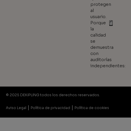
protegen
al
usuario.
Porque
la
calidad
se
demuestra
con
auditorías
independientes:
© 2025 DEKIPLING todos los derechos reservados.
|
|
Aviso Legal
Política de privacidad
Política de cookies