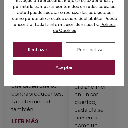
navegación del usuario, mejorar su experiencia y
del
personas con
permitirle compartir contenidos en redes sociales.
alzhéimer:
alzhéimer
Usted puede aceptar o rechazar las cookies, así
Cuidando
como personalizar cuáles quiere deshabilitar. Puede
2 de mayo de 2024
al
encontrar toda la información den nuestra
Política
cuidador
de Cookies
La mayoría de las
15 de abril de
personas que
2024
prestan cuidados
Rechazar
Personalizar
de personas con
Cuando te
alzhéimer se
enfrentas a
Aceptar
encuentran
la realidad
actuando de modo
que supone
que saben que son
el alzhéimer
contraproducentes.
en un ser
La enfermedad
querido,
también …
cada día se
presenta
LEER MÁS
como un