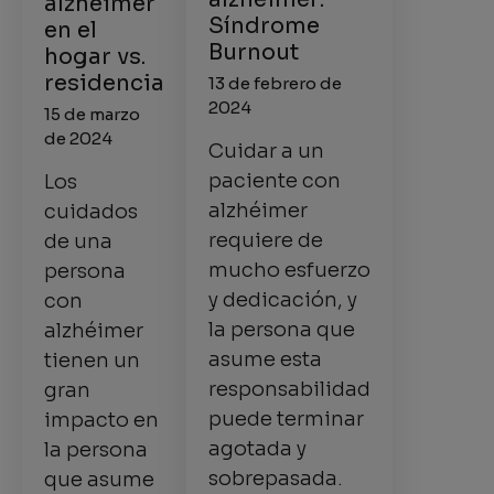
alzhéimer
Síndrome
en el
Burnout
hogar vs.
residencia
13 de febrero de
2024
15 de marzo
de 2024
Cuidar a un
paciente con
Los
alzhéimer
cuidados
requiere de
de una
mucho esfuerzo
persona
y dedicación, y
con
la persona que
alzhéimer
asume esta
tienen un
responsabilidad
gran
puede terminar
impacto en
agotada y
la persona
sobrepasada.
que asume