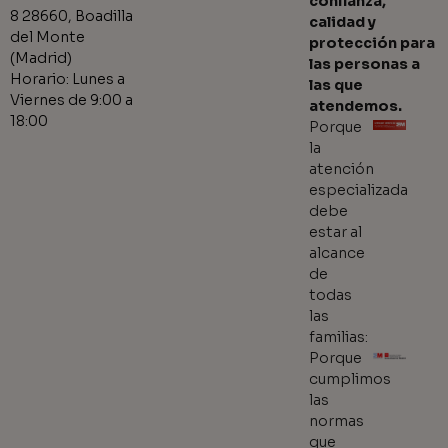
confianza,
8 28660, Boadilla
calidad y
del Monte
protección para
(Madrid)
las personas a
Horario: Lunes a
las que
Viernes de 9:00 a
atendemos.
18:00
Porque
la
atención
especializada
debe
estar al
alcance
de
todas
las
familias:
Porque
cumplimos
las
normas
que