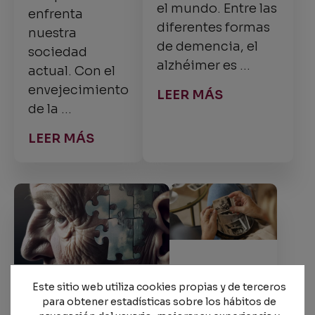
el mundo. Entre las
enfrenta
diferentes formas
nuestra
de demencia, el
sociedad
alzhéimer es …
actual. Con el
envejecimiento
LEER MÁS
de la …
LEER MÁS
Atenuando
la
Este sitio web utiliza cookies propias y de terceros
El desamor y los
para obtener estadísticas sobre los hábitos de
evolución
cuidados de